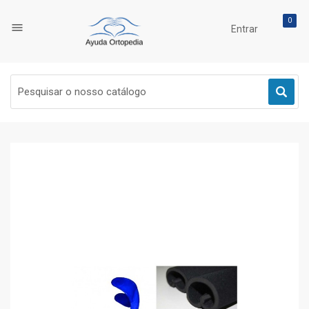
0

Entrar