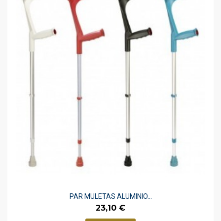
PAR MULETAS ALUMINIO...
Preço
23,10 €