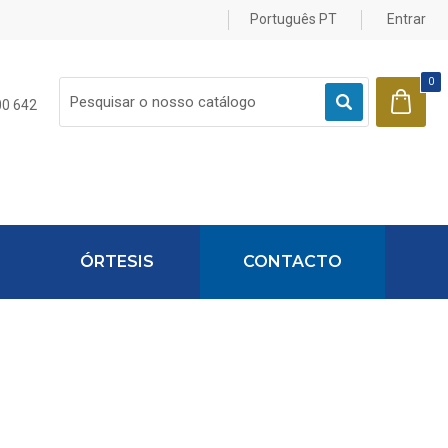
Português PT
Entrar
0
My Cart
00 642
ÓRTESIS
CONTACTO