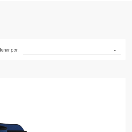
enar por:
