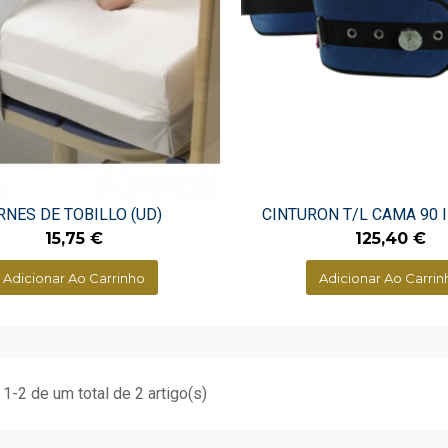
RNES DE TOBILLO (UD)
CINTURON T/L CAMA 90 
Preço
Preço
15,75 €
125,40 €
Adicionar Ao Carrinho
Adicionar Ao Carrin
1-2 de um total de 2 artigo(s)