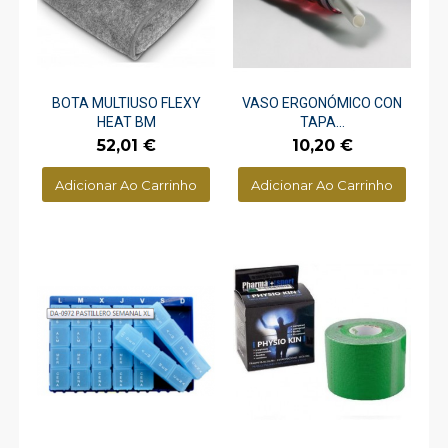
BOTA MULTIUSO FLEXY
VASO ERGONÓMICO CON
HEAT BM
TAPA...
Preço
Preço
52,01 €
10,20 €
Adicionar Ao Carrinho
Adicionar Ao Carrinho