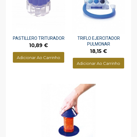
PASTILLERO TRITURADOR
TRIFLO EJERCITADOR
PULMONAR
Preço
10,89 €
Preço
18,15 €
Adicionar Ao Carrinho
Adicionar Ao Carrinho