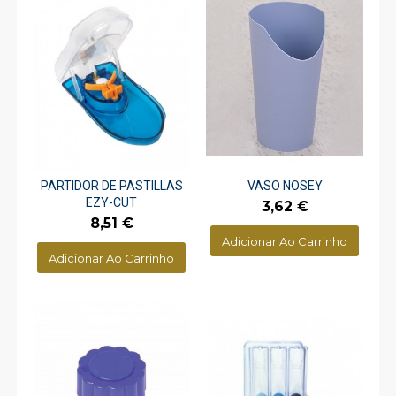
PARTIDOR DE PASTILLAS
VASO NOSEY
EZY-CUT
Preço
3,62 €
Preço
8,51 €
Adicionar Ao Carrinho
Adicionar Ao Carrinho