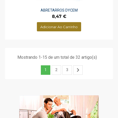
ABRETARROS DYCEM
Preço
8,47 €
Adicionar Ao Carrinho
Mostrando 1-15 de um total de 32 artigo(s)

1
2
3