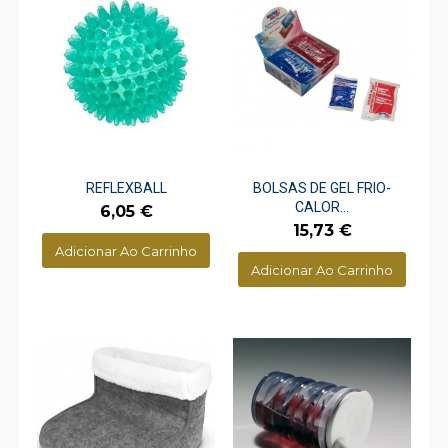
REFLEXBALL
BOLSAS DE GEL FRIO-
CALOR...
Preço
6,05 €
Preço
15,73 €
Adicionar Ao Carrinho
Adicionar Ao Carrinho