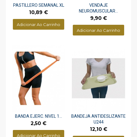
PASTILLERO SEMANAL XL
VENDAJE
NEUROMUSCULAR...
Preço
10,89 €
Preço
9,90 €
Adicionar Ao Carrinho
Adicionar Ao Carrinho
BANDA EJERC. NIVEL 1...
BANDEJA ANTIDESLIZANTE
U244
Preço
2,50 €
Preço
12,10 €
Adicionar Ao Carrinho