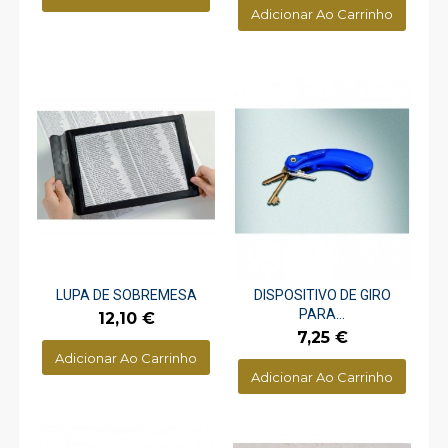
Adicionar Ao Carrinho
LUPA DE SOBREMESA
DISPOSITIVO DE GIRO
PARA...
Preço
12,10 €
Preço
7,25 €
Adicionar Ao Carrinho
Adicionar Ao Carrinho