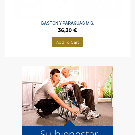
BASTON Y PARAGUAS M.G.
Preço
36,30 €
Add To Cart