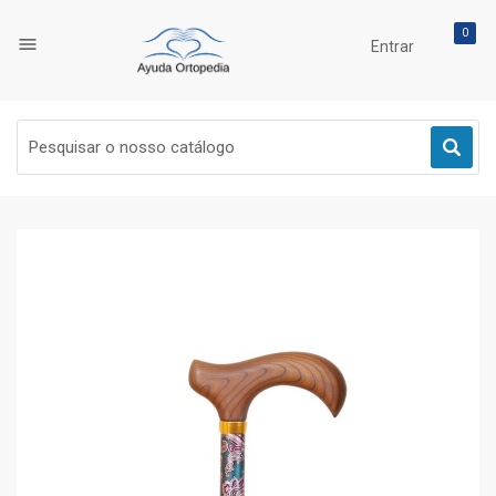
0

Entrar