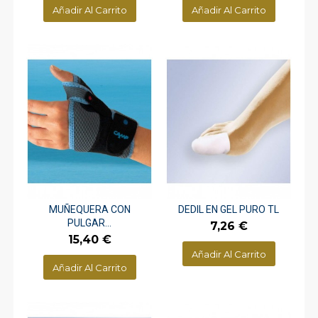
Añadir Al Carrito
Añadir Al Carrito
MUÑEQUERA CON
DEDIL EN GEL PURO TL
PULGAR...
Precio
7,26 €
Precio
15,40 €
Añadir Al Carrito
Añadir Al Carrito