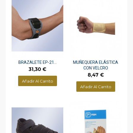
BRAZALETE EP-21...
MUÑEQUERA ELÁSTICA
CON VELCRO
Precio
31,30 €
Precio
8,47 €
Añadir Al Carrito
Añadir Al Carrito