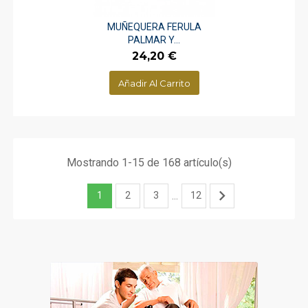
MUÑEQUERA FERULA
PALMAR Y...
Precio
24,20 €
Añadir Al Carrito
Mostrando 1-15 de 168 artículo(s)

1
2
3
12
…