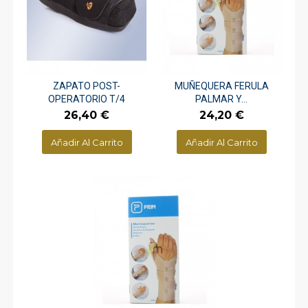
ZAPATO POST-
MUÑEQUERA FERULA
OPERATORIO T/4
PALMAR Y...
Precio
Precio
26,40 €
24,20 €
Añadir Al Carrito
Añadir Al Carrito