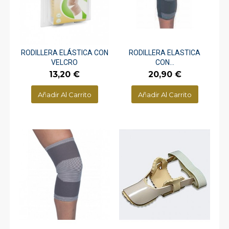
RODILLERA ELÁSTICA CON
RODILLERA ELASTICA
VELCRO
CON...
Precio
Precio
13,20 €
20,90 €
Añadir Al Carrito
Añadir Al Carrito