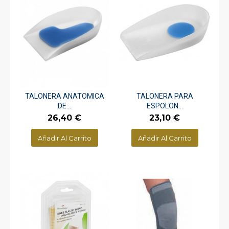
TALONERA ANATOMICA
TALONERA PARA
DE...
ESPOLON...
Precio
Precio
26,40 €
23,10 €
Añadir Al Carrito
Añadir Al Carrito