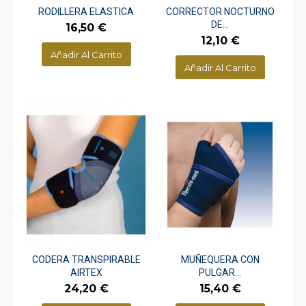
RODILLERA ELASTICA
CORRECTOR NOCTURNO
DE...
Precio
16,50 €
Precio
12,10 €
Añadir Al Carrito
Añadir Al Carrito
CODERA TRANSPIRABLE
MUÑEQUERA CON
AIRTEX
PULGAR...
Precio
Precio
24,20 €
15,40 €